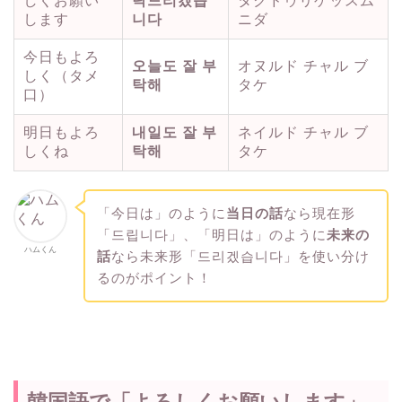
しくお願い
탁드리겠습
タクドゥリゲッスム
します
니다
ニダ
今日もよろ
오늘도 잘 부
オヌルド チャル ブ
しく（タメ
탁해
タケ
口）
明日もよろ
내일도 잘 부
ネイルド チャル ブ
しくね
탁해
タケ
「今日は」のように
当日の話
なら現在形
「드립니다」、「明日は」のように
未来の
ハムくん
話
なら未来形「드리겠습니다」を使い分け
るのがポイント！
韓国語で「よろしくお願いします」