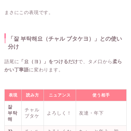
まさにこの表現です。
「잘 부탁해요（チャル ブタケヨ）」との使い
分け
語尾に
「요（ヨ）」をつけるだけ
で、タメ口から
柔ら
かい丁寧語
に変わります。
表現
読み方
ニュアンス
使う相手
잘
チャル
부탁
よろしく！
友達・年下
ブタケ
해