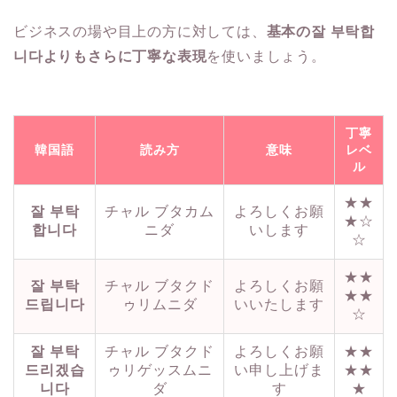
ビジネスの場や目上の方に対しては、
基本の잘 부탁합
니다よりもさらに丁寧な表現
を使いましょう。
丁寧
韓国語
読み方
意味
レベ
ル
★★
잘 부탁
チャル ブタカム
よろしくお願
★☆
합니다
ニダ
いします
☆
★★
잘 부탁
チャル ブタクド
よろしくお願
★★
드립니다
ゥリムニダ
いいたします
☆
잘 부탁
チャル ブタクド
よろしくお願
★★
드리겠습
ゥリゲッスムニ
い申し上げま
★★
니다
ダ
す
★