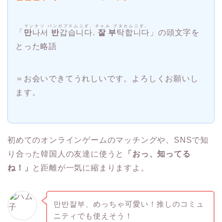
マンナソ パンガプスムニダ。チャル ブタカムニダ。
「
만
나서
반
갑습니다.
잘
부
탁합니다
」の頭文字を
とった略語
＝お会いできてうれしいです。よろしくお願いし
ます。
初めてのオンラインゲームのマッチングや、SNSで知
り合った韓国人の友達に使うと
「おっ、知ってる
ね！」
と距離が一気に縮まりますよ。
만반잘부、めっちゃ可愛い！推しのコミュ
ニティでも使えそう！