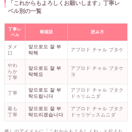
「これからもよろしくお願いします」丁寧レ
ベル別の一覧
丁寧レ
韓国語
読み方
ベル
タメ
앞으로도 잘 부
アプロド チャル ブタケ
口
탁해
やわ
앞으로도 잘 부
アプロド チャル ブタケ
らか
탁해요
ヨ
丁寧
앞으로도 잘 부
アプロド チャル ブタク
丁寧
탁드립니다
ドゥリムニダ
最も
앞으로도 잘 부
アプロド チャル ブタク
丁寧
탁드리겠습니다
ドゥリゲッスムニダ
推しのアイドルに「これからもよろしくね」と伝えた