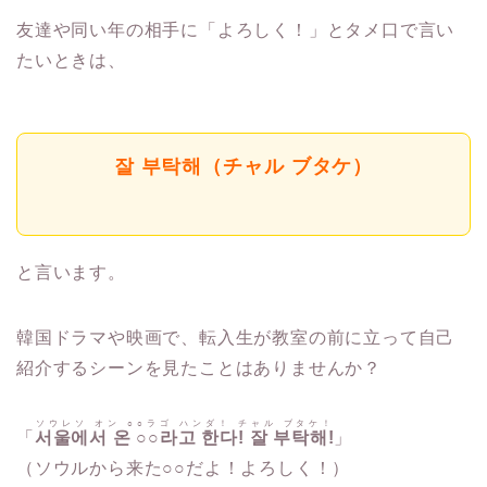
友達や同い年の相手に「よろしく！」とタメ口で言い
たいときは、
잘 부탁해（チャル ブタケ）
と言います。
韓国ドラマや映画で、転入生が教室の前に立って自己
紹介するシーンを見たことはありませんか？
ソウレソ オン ○○ラゴ ハンダ！ チャル ブタケ！
「
서울에서 온 ○○라고 한다! 잘 부탁해!
」
（ソウルから来た○○だよ！よろしく！）