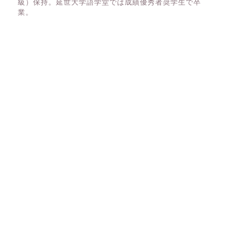
級）保持。延世大学語学堂では成績優秀者奨学生で卒
業。