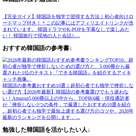
【完全ガイド】韓国語を独学で習得する方法｜初心者向けロ
ードマップ付き！
＊この記事にはアフィリエイトリンクが含
まれています。 韓国ドラマやK-POPを字幕なしで楽しみた
い！ 韓国旅行で現地の人と会話し...
おすすめ韓国語の参考書↓
韓国語の参考書おすすめ10選｜超初心者でも独学で挫折しな
い選び方【2026年最新】
韓国語の参考書選びでもう迷わな
い！Amazon5,000冊以上の中から、TOPIK6級・現役通訳者
が「挫折しない3つの条件」で厳選したおすすめ10選を紹介
。超初心者でも独学で最短上達する選び方のコツや、2026年
最新のランキングを公開します 。...
勉強した韓国語を活かしたい人↓