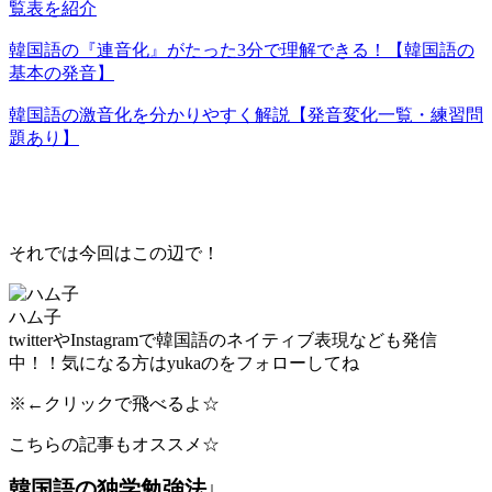
覧表を紹介
韓国語の『連音化』がたった3分で理解できる！【韓国語の
基本の発音】
韓国語の激音化を分かりやすく解説【発音変化一覧・練習問
題あり】
それでは今回はこの辺で！
ハム子
twitterやInstagramで韓国語のネイティブ表現なども発信
中！！気になる方はyukaの
をフォローしてね
※
←クリックで飛べるよ☆
こちらの記事もオススメ☆
韓国語の独学勉強法↓