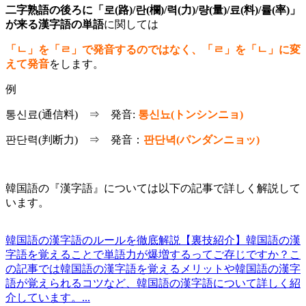
二字熟語の後ろに「로(路)/란(欄)/력(力)/량(量)/료(料)/률(率)」
が来る漢字語の単語
に関しては
「ㄴ」を「ㄹ」で発音するのではなく、「ㄹ」を「ㄴ」に変
えて発音
をします。
例
통신료(通信料) ⇒ 発音:
통신뇨(トンシンニョ)
판단력(判断力) ⇒ 発音：
판단녁(パンダンニョッ)
韓国語の『漢字語』については以下の記事で詳しく解説して
います。
韓国語の漢字語のルールを徹底解説【裏技紹介】
韓国語の漢
字語を覚えることで単語力が爆増するってご存じですか？こ
の記事では韓国語の漢字語を覚えるメリットや韓国語の漢字
語が覚えられるコツなど、韓国語の漢字語について詳しく紹
介しています。...