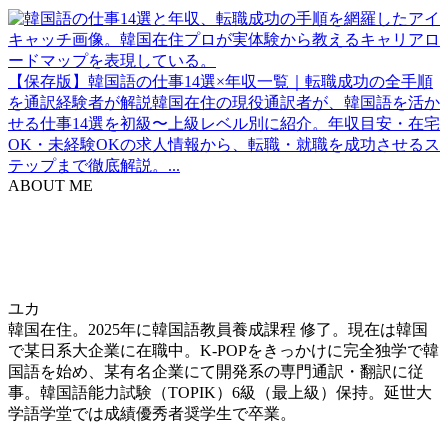
【保存版】韓国語の仕事14選×年収一覧｜転職成功の全手順
を通訳経験者が解説
韓国在住の現役通訳者が、韓国語を活か
せる仕事14選を初級〜上級レベル別に紹介。年収目安・在宅
OK・未経験OKの求人情報から、転職・就職を成功させるス
テップまで徹底解説。...
ABOUT ME
ユカ
韓国在住。2025年に韓国語教員養成課程 修了。現在は韓国
で某日系大企業に在職中。K-POPをきっかけに完全独学で韓
国語を始め、某有名企業にて開発系の専門通訳・翻訳に従
事。韓国語能力試験（TOPIK）6級（最上級）保持。延世大
学語学堂では成績優秀者奨学生で卒業。