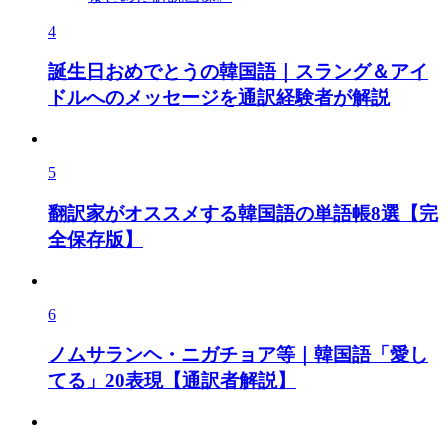
4
誕生日おめでとうの韓国語｜スラング＆アイ
ドルへのメッセージを通訳経験者が解説
5
翻訳家がオススメする韓国語の単語帳8選【完
全保存版】
6
ノムサランヘ・ニガチョア等｜韓国語「愛し
てる」20表現【通訳者解説】