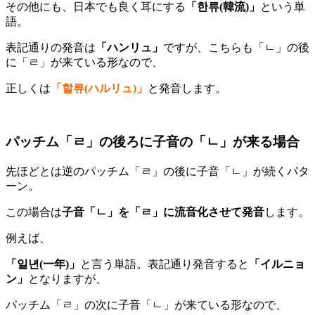
その他にも、日本でも良く耳にする
「한류(韓流)」
という単
語。
表記通りの発音は
「ハンリュ」
ですが、こちらも「ㄴ」の後
に「ㄹ」が来ている形なので、
正しくは
「할류(ハルリュ)」
と発音します。
パッチム「ㄹ」の後ろに子音の「ㄴ」が来る場合
先ほどとは逆のパッチム「ㄹ」の後に子音「ㄴ」が続くパタ
ーン。
この場合は
子音「ㄴ」を「ㄹ」に流音化させて発音
します。
例えば、
「일년(一年)」
と言う単語。表記通り発音すると
「イルニョ
ン」
となりますが、
パッチム「ㄹ」の次に子音「ㄴ」が来ている形なので、